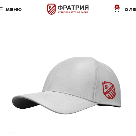
0
МЕНЮ
0
ЛВ